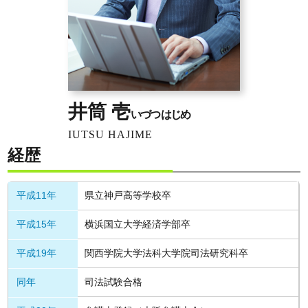
井筒 壱
いづつ はじめ
IUTSU HAJIME
経歴
平成11年
県立神戸高等学校卒
平成15年
横浜国立大学経済学部卒
平成19年
関西学院大学法科大学院司法研究科卒
同年
司法試験合格