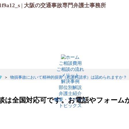
0388b1f9a12_s | 大阪の交通事故専門弁護士事務所
ご相談費用
ご相談の流れ
メリット
P
物損事故において精神的損害（慰謝料請求）は認められますか？
解決事例
部位別解説
弁護士紹介
談は全国対応可です。お電話やフォーム
概要・アクセス
トピックス