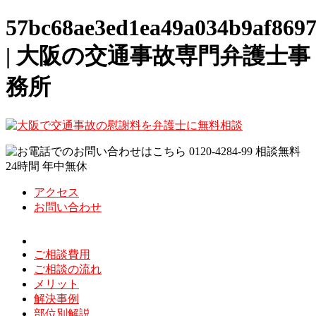
57bc68ae3ed1ea49a034b9af8697
| 大阪の交通事故専門弁護士事
務所
アクセス
お問い合わせ
ご相談費用
ご相談の流れ
メリット
解決事例
部位別解説