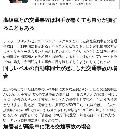
するためご遠慮なく当事務所にご相談ください。
高級車との交通事故は相手が悪くても自分が損す
ることもある
フェラーリやメルセデス・ベンツ、レクサスといった高級自動車との交通
事故は、「相手側に非がある」とも言える状況でも、自分の賠償額の方が
大きくなるケースも多い
と言われています、こういった仕組みはそれぞれ
の当事者の損害額と過失相殺との関係によるものですので、万が一のトラ
ブルに備えて今回紹介する事例に目を通しておくようにしてください。
同じレベルの自動車同士が起こした交通事故の場
合
互いの乗っていた自動車のレベル的に大きな差異がなく、自分の過失割合
が30%、相手方が70%の交通事故の場合は、一般の皆さんの認識と同じよ
うに「過失の大きい相手方が、たくさんの賠償金を支払う」という考え方
となります。
例えば、両者ともに損害額が50万円だった場合は、「2人の
損害額×自分の過失割合」から算出された金額を50万円から差し引く形と
なるため、結果として「被害者は20万円の受取、加害者は20万円の支払
い」という負担額に辿り着くのです。
加害者が高級車に乗る交通事故の場合