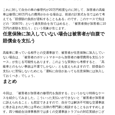
これに対して
自分の車の修理代が20万円程度なのに対して、加害者の高級
車は修理に80万円もの費用がかかる場合は、前述の計算式を当てはめて考
えても「賠償額の負担が逆転することもある」
のです。このケースで先ほ
どの「30対70」という過失割合を当てはめると、「被害者側が加害者に10
万円の差額を支払う」という現象が生じます。
任意保険に加入していない場合は被害者が自腹で
賠償金を支払う
高級車に乗っている相手との交通事故で、被害者が任意保険に加入してい
ない場合は、「被害者のポケットマネーから加害者の修理費用を支払うケ
ース」が生じる可能性もあります。
このような実例から考察すると、「高
級車とのもらい事故は不運でしかない」とも捉えられます
ので、賠償金の
支払いに苦悩しないためにも「運転に自信があっても任意保険には加入し
ておくべき」でしょう。
まとめ
今回は、「被害者が加害者の修理代を負担する」というかなり特殊なケー
スを紹介してみました。
こういった支払いができないと「被害者が加害者
に訴えられること」も想定できますので、自分では解決不可能な交通事故
に巻き込まれた時には早めに法律の専門家に相談することをおすすめしま
す。四ツ橋総合法律事務所では多くの交通事故トラブルの対応実績がござ