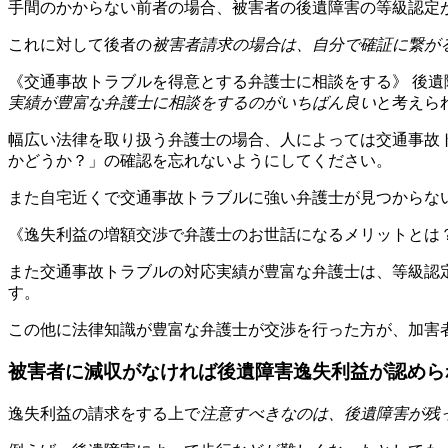
手間のかからない前者の場合、被害者の後遺障害の等級認定
これに対して後者の
被害者請求の場合は、自分で確証に繋が
《交通事故トラブルを得意とする弁護士に相談をする》 後
実績が豊富な弁護士に相談をするのがいちばん良い
と考えら
幅広い法律を取り扱う弁護士の場合、人によっては交通事故
かどうか？」の確認を忘れないようにしてください。
また自宅近くで交通事故トラブルに強い弁護士が見つからな
《逸失利益の増額交渉で弁護士のお世話になるメリットとは
また交通事故トラブルの対応実績が豊富な弁護士は、等級認
す。
この他に法律知識が豊富な弁護士が交渉を行った方が、加害
被害者に減収がなければ後遺障害逸失利益が認めら
逸失利益の請求をする上で
注意すべきなのは、後遺障害が残