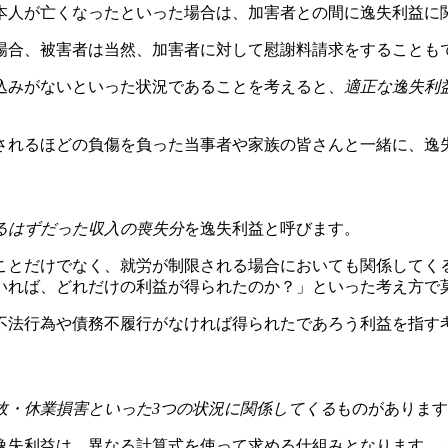
本人が亡くなったといった場合は、加害者との間に逸失利益に
場合、被害者は当然、加害者に対して慰謝料請求をすることも
込みがないといった状況であることを考えると、
適正な逸失利
されるほどの負傷を負った当事者や家族の皆さんと一緒に、逸
るはずだった収入の喪失分
を逸失利益と呼びます。
ことだけでなく、就労が制限される場合においても関係してくる
いれば、どれだけの利益が得られたのか？」といった考え方で
不法行為や債務不履行がなければ得られたであろう利益を指す
故・休業損害といった3つの状況に関係してくる
ものがあります
逸失利益は、異なる計算式を使って求める仕組みとなります。 